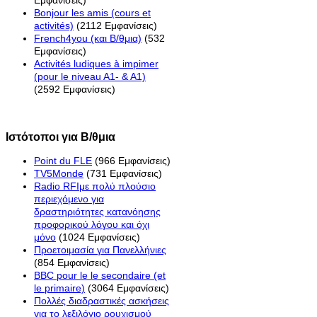
Εμφανίσεις)
Bonjour les amis (cours et
activités)
(2112 Εμφανίσεις)
French4you (και Β/θμια)
(532
Εμφανίσεις)
Activités ludiques à impimer
(pour le niveau A1- & A1)
(2592 Εμφανίσεις)
Ιστότοποι για Β/θμια
Point du FLE
(966 Εμφανίσεις)
TV5Monde
(731 Εμφανίσεις)
Radio RFIμε πολύ πλούσιο
περιεχόμενο για
δραστηριότητες κατανόησης
προφορικού λόγου και όχι
μόνο
(1024 Εμφανίσεις)
Προετοιμασία για Πανελλήνιες
(854 Εμφανίσεις)
BBC pour le le secondaire (et
le primaire)
(3064 Εμφανίσεις)
Πολλές διαδραστικές ασκήσεις
για το λεξιλόγιο ρουχισμού