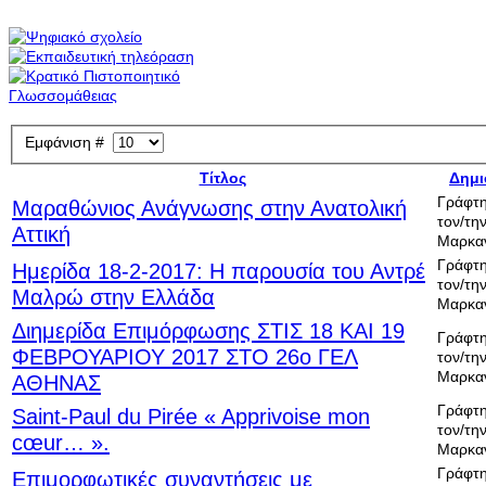
Εμφάνιση #
Τίτλος
Δημι
Γράφτη
Μαραθώνιος Ανάγνωσης στην Ανατολική
τον/την
Αττική
Μαρκα
Γράφτη
Ημερίδα 18-2-2017: Η παρουσία του Αντρέ
τον/την
Μαλρώ στην Ελλάδα
Μαρκα
Διημερίδα Επιμόρφωσης ΣΤΙΣ 18 ΚΑΙ 19
Γράφτη
ΦΕΒΡΟΥΑΡΙΟΥ 2017 ΣΤΟ 26ο ΓΕΛ
τον/την
Μαρκα
ΑΘΗΝΑΣ
Γράφτη
Saint-Paul du Pirée « Apprivoise mon
τον/την
cœur… ».
Μαρκα
Γράφτη
Επιμορφωτικές συναντήσεις με