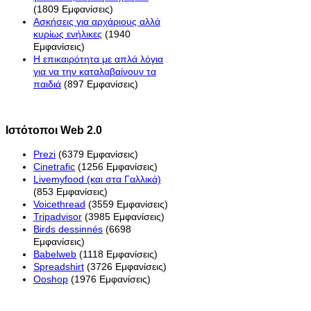
(1809 Εμφανίσεις)
Ασκήσεις για αρχάριους αλλά
κυρίως ενήλικες
(1940
Εμφανίσεις)
Η επικαιρότητα με απλά λόγια
για να την καταλαβαίνουν τα
παιδιά
(897 Εμφανίσεις)
Ιστότοποι Web 2.0
Prezi
(6379 Εμφανίσεις)
Cinetrafic
(1256 Εμφανίσεις)
Livemyfood (και στα Γαλλικά)
(853 Εμφανίσεις)
Voicethread
(3559 Εμφανίσεις)
Tripadvisor
(3985 Εμφανίσεις)
Birds dessinnés
(6698
Εμφανίσεις)
Babelweb
(1118 Εμφανίσεις)
Spreadshirt
(3726 Εμφανίσεις)
Ooshop
(1976 Εμφανίσεις)