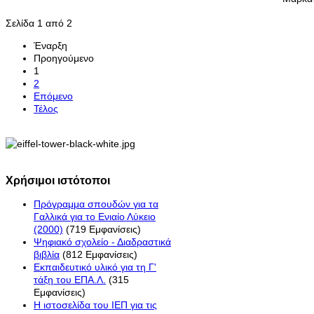
Σελίδα 1 από 2
Έναρξη
Προηγούμενο
1
2
Επόμενο
Τέλος
Χρήσιμοι ιστότοποι
Πρόγραμμα σπουδών για τα
Γαλλικά για το Ενιαίο Λύκειο
(2000)
(719 Εμφανίσεις)
Ψηφιακό σχολείο - Διαδραστικά
βιβλία
(812 Εμφανίσεις)
Εκπαιδευτικό υλικό για τη Γ'
τάξη του ΕΠΑ.Λ.
(315
Εμφανίσεις)
H ιστοσελίδα του ΙΕΠ για τις