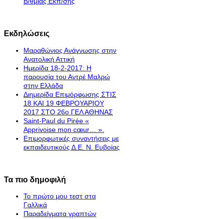
Β/θμιας Εκπ/σης
Εκδηλώσεις
Μαραθώνιος Ανάγνωσης στην
Ανατολική Αττική
Ημερίδα 18-2-2017: Η
παρουσία του Αντρέ Μαλρώ
στην Ελλάδα
Διημερίδα Επιμόρφωσης ΣΤΙΣ
18 ΚΑΙ 19 ΦΕΒΡΟΥΑΡΙΟΥ
2017 ΣΤΟ 26ο ΓΕΛ ΑΘΗΝΑΣ
Saint-Paul du Pirée «
Apprivoise mon cœur… ».
Επιμορφωτικές συναντήσεις με
εκπαιδευτικούς Δ.Ε. Ν. Ευβοίας
Τα πιο δημοφιλή
Το πρώτο μου τεστ στα
Γαλλικά
Παραδείγματα γραπτών