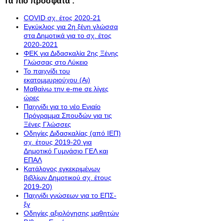
Τα πιο πρόσφατα :
COVID σχ. έτος 2020-21
Εγκύκλιος για 2η ξένη γλώσσα
στα Δημοτικά για το σχ. έτος
2020-2021
ΦΕΚ για Διδασκαλία 2ης Ξένης
Γλώσσας στο Λύκειο
Το παιχνίδι του
εκατομμυριούχου (Αι)
Μαθαίνω την e-me σε λίγες
ώρες
Παιχνίδι για το νέο Ενιαίο
Πρόγραμμα Σπουδών για τις
Ξένες Γλώσσες
Οδηγίες Διδασκαλίας (από ΙΕΠ)
σχ. έτους 2019-20 για
Δημοτικό Γυμνάσιο ΓΕΛ και
ΕΠΑΛ
Κατάλογος εγκεκριμένων
βιβλίων Δημοτικού σχ. έτους
2019-20)
Παιχνίδι γνώσεων για το ΕΠΣ-
ξγ
Οδηγίες αξιολόγησης μαθητών