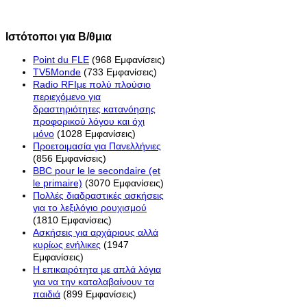
Ιστότοποι για Β/θμια
Point du FLE
(968 Εμφανίσεις)
TV5Monde
(733 Εμφανίσεις)
Radio RFIμε πολύ πλούσιο
περιεχόμενο για
δραστηριότητες κατανόησης
προφορικού λόγου και όχι
μόνο
(1028 Εμφανίσεις)
Προετοιμασία για Πανελλήνιες
(856 Εμφανίσεις)
BBC pour le le secondaire (et
le primaire)
(3070 Εμφανίσεις)
Πολλές διαδραστικές ασκήσεις
για το λεξιλόγιο ρουχισμού
(1810 Εμφανίσεις)
Ασκήσεις για αρχάριους αλλά
κυρίως ενήλικες
(1947
Εμφανίσεις)
Η επικαιρότητα με απλά λόγια
για να την καταλαβαίνουν τα
παιδιά
(899 Εμφανίσεις)