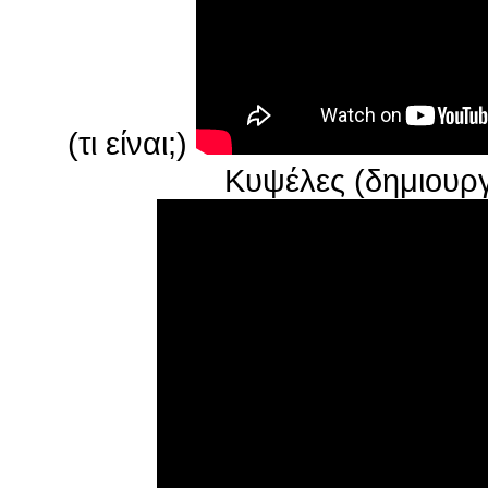
(τι είναι;)
Κυψέλες (δημιουργ