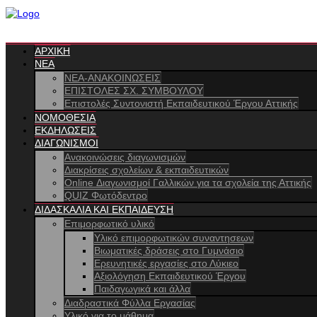
ΑΡΧΙΚΗ
ΝΕΑ
ΝΕΑ-ΑΝΑΚΟΙΝΩΣΕΙΣ
ΕΠΙΣΤΟΛΕΣ ΣΧ. ΣΥΜΒΟΥΛΟΥ
Επιστολές Συντονιστή Εκπαιδευτικού Έργου Αττικής
ΝΟΜΟΘΕΣΙΑ
ΕΚΔΗΛΩΣΕΙΣ
ΔΙΑΓΩΝΙΣΜΟΙ
Ανακοινώσεις διαγωνισμών
Διακρίσεις σχολείων & εκπαιδευτικών
Online Διαγωνισμοί Γαλλικών για τα σχολεία της Αττικής
QUIZ Φωτόδεντρο
ΔΙΔΑΣΚΑΛΙΑ ΚΑΙ ΕΚΠΑΙΔΕΥΣΗ
Επιμορφωτικό υλικό
Υλικό επιμορφωτικών συναντησεων
Βιωματικές δράσεις στο Γυμνάσιο
Ερευνητικές εργασίες στο Λύκιεο
Αξιολόγηση Εκπαιδευτικού Έργου
Παιδαγωγικά και άλλα
Διαδραστικά Φύλλα Εργασίας
Yλικό για το μάθημα