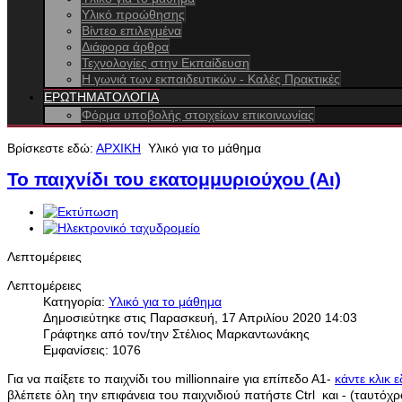
Υλικό προώθησης
Βίντεο επιλεγμένα
Διάφορα άρθρα
Τεχνολογίες στην Εκπαίδευση
Η γωνιά των εκπαιδευτικών - Καλές Πρακτικές
ΕΡΩΤΗΜΑΤΟΛΟΓΙΑ
Φόρμα υποβολής στοιχείων επικοινωνίας
Βρίσκεστε εδώ:
ΑΡΧΙΚΗ
Yλικό για το μάθημα
Το παιχνίδι του εκατομμυριούχου (Αι)
Λεπτομέρειες
Λεπτομέρειες
Κατηγορία:
Yλικό για το μάθημα
Δημοσιεύτηκε στις Παρασκευή, 17 Απριλίου 2020 14:03
Γράφτηκε από τον/την Στέλιος Μαρκαντωνάκης
Εμφανίσεις: 1076
Για να παίξετε το παιχνίδι του millionnaire για επίπεδο Α1-
κάντε κλικ 
βλέπετε όλη την επιφάνεια του παιχνιδιού πατήστε Ctrl και - (ταυτόχρο