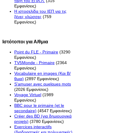
τάξη του ΕΠΑ.Λ.
(315
Εμφανίσεις)
H ιστοσελίδα του ΙΕΠ για τις
ξένες γλώσσες
(759
Εμφανίσεις)
Ιστότοποι για Α/θμια
Point du FLE - Primaire
(3290
Εμφανίσεις)
TV5Monde - Primaire
(2364
Εμφανίσεις)
Vocabulaire en images (Και Β/
θμια)
(2897 Εμφανίσεις)
S'amuser avec quelques mots
(2026 Εμφανίσεις)
Voyage Virtuel
(1989
Εμφανίσεις)
BBC pour le primaire (et le
secondaire)
(4547 Εμφανίσεις)
Créer des BD (για δημιουργικά
projets)
(3780 Εμφανίσεις)
Exercices interactifs
(διαδραστικές και πολυμεσικές)