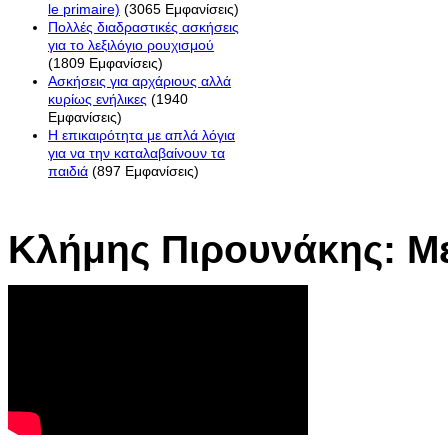
le primaire)
(3065 Εμφανίσεις)
Πολλές διαδραστικές ασκήσεις
για το λεξιλόγιο ρουχισμού
(1809 Εμφανίσεις)
Ασκήσεις για αρχάριους αλλά
κυρίως ενήλικες
(1940
Εμφανίσεις)
Η επικαιρότητα με απλά λόγια
για να την καταλαβαίνουν τα
παιδιά
(897 Εμφανίσεις)
Κλήμης Πιρουνάκης: Με