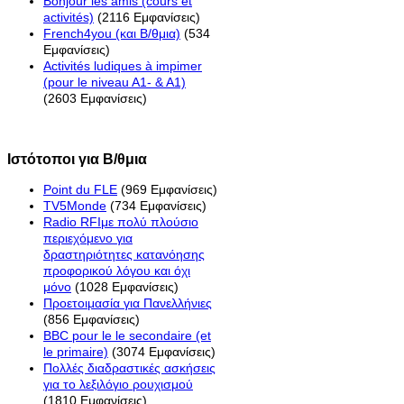
Bonjour les amis (cours et
activités)
(2116 Εμφανίσεις)
French4you (και Β/θμια)
(534
Εμφανίσεις)
Activités ludiques à impimer
(pour le niveau A1- & A1)
(2603 Εμφανίσεις)
Ιστότοποι για Β/θμια
Point du FLE
(969 Εμφανίσεις)
TV5Monde
(734 Εμφανίσεις)
Radio RFIμε πολύ πλούσιο
περιεχόμενο για
δραστηριότητες κατανόησης
προφορικού λόγου και όχι
μόνο
(1028 Εμφανίσεις)
Προετοιμασία για Πανελλήνιες
(856 Εμφανίσεις)
BBC pour le le secondaire (et
le primaire)
(3074 Εμφανίσεις)
Πολλές διαδραστικές ασκήσεις
για το λεξιλόγιο ρουχισμού
(1810 Εμφανίσεις)