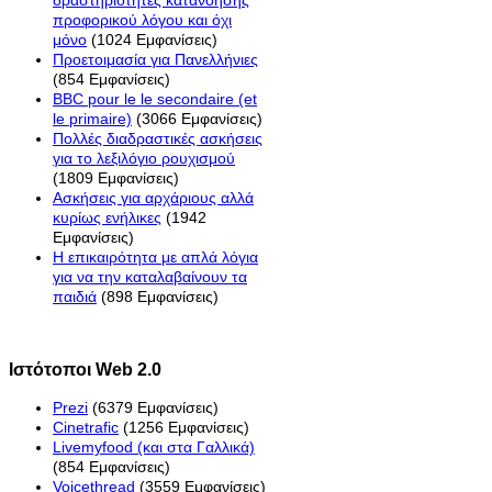
δραστηριότητες κατανόησης
προφορικού λόγου και όχι
μόνο
(1024 Εμφανίσεις)
Προετοιμασία για Πανελλήνιες
(854 Εμφανίσεις)
BBC pour le le secondaire (et
le primaire)
(3066 Εμφανίσεις)
Πολλές διαδραστικές ασκήσεις
για το λεξιλόγιο ρουχισμού
(1809 Εμφανίσεις)
Ασκήσεις για αρχάριους αλλά
κυρίως ενήλικες
(1942
Εμφανίσεις)
Η επικαιρότητα με απλά λόγια
για να την καταλαβαίνουν τα
παιδιά
(898 Εμφανίσεις)
Ιστότοποι Web 2.0
Prezi
(6379 Εμφανίσεις)
Cinetrafic
(1256 Εμφανίσεις)
Livemyfood (και στα Γαλλικά)
(854 Εμφανίσεις)
Voicethread
(3559 Εμφανίσεις)