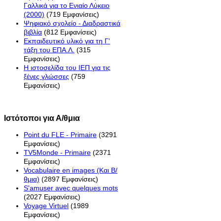
Γαλλικά για το Ενιαίο Λύκειο
(2000)
(719 Εμφανίσεις)
Ψηφιακό σχολείο - Διαδραστικά
βιβλία
(812 Εμφανίσεις)
Εκπαιδευτικό υλικό για τη Γ'
τάξη του ΕΠΑ.Λ.
(315
Εμφανίσεις)
H ιστοσελίδα του ΙΕΠ για τις
ξένες γλώσσες
(759
Εμφανίσεις)
Ιστότοποι για Α/θμια
Point du FLE - Primaire
(3291
Εμφανίσεις)
TV5Monde - Primaire
(2371
Εμφανίσεις)
Vocabulaire en images (Και Β/
θμια)
(2897 Εμφανίσεις)
S'amuser avec quelques mots
(2027 Εμφανίσεις)
Voyage Virtuel
(1989
Εμφανίσεις)